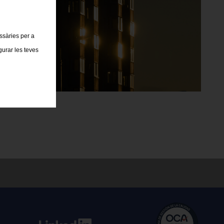
essàries per a
gurar les teves