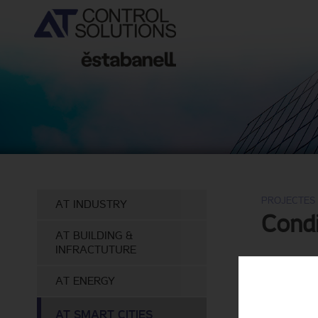
PROJECTES
AT INDUSTRY
Condi
AT BUILDING &
INFRACTUTURE
AT ENERGY
AT SMART CITIES