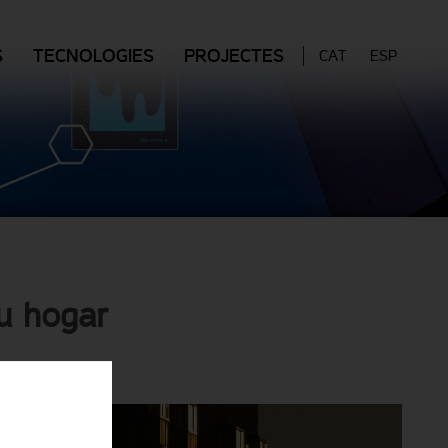
S
TECNOLOGIES
PROJECTES
CAT
ESP
u hogar