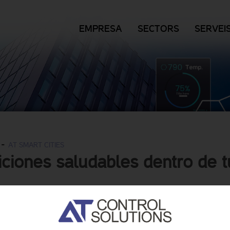
EMPRESA
SECTORS
SERVEI
-
AT SMART CITIES
ciones saludables dentro de t