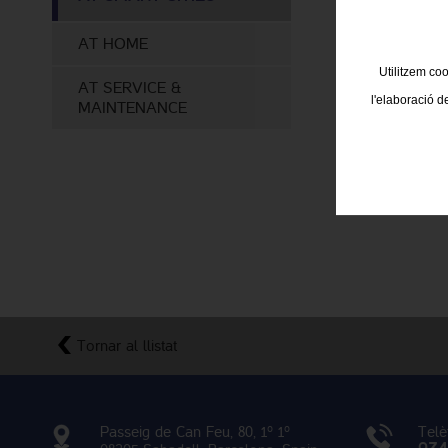
AT HOME
Utilitzem coo
AT SERVICE &
l'elaboració d
MAINTENANCE
Tornar al llistat
Passeig de Can Feu, 80, 1º 1º
Telè