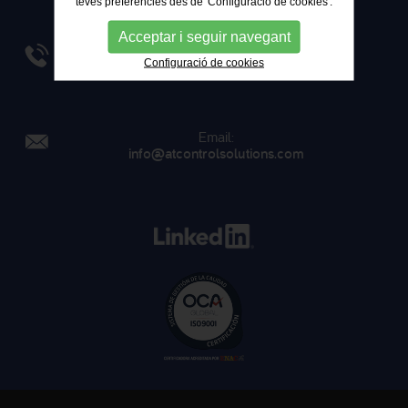
teves preferències des de 'Configuració de cookies'.
Acceptar i seguir navegant
Telèfon:
Configuració de cookies
934 084 454
Email:
info@atcontrolsolutions.com