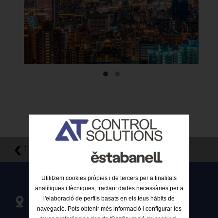
Tornar al llistat
Utilitzem cookies pròpies i de tercers per a finalitats
analítiques i tècniques, tractant dades necessàries per a
l'elaboració de perfils basats en els teus hàbits de
Passeig de Can Feu, 80, 1º 1º
08205 Sabadell, Barcelona, Spain
navegació. Pots obtenir més informació i configurar les