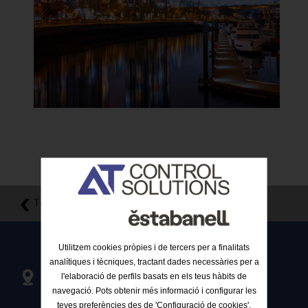
Tornar al llistat
Utilitzem cookies pròpies i de tercers per a finalitats
analítiques i tècniques, tractant dades necessàries per a
Passeig de Can Feu, 80, 1º 1º
l'elaboració de perfils basats en els teus hàbits de
08205 Sabadell, Barcelona, Spain
navegació. Pots obtenir més informació i configurar les
teves preferències des de 'Configuració de cookies'.