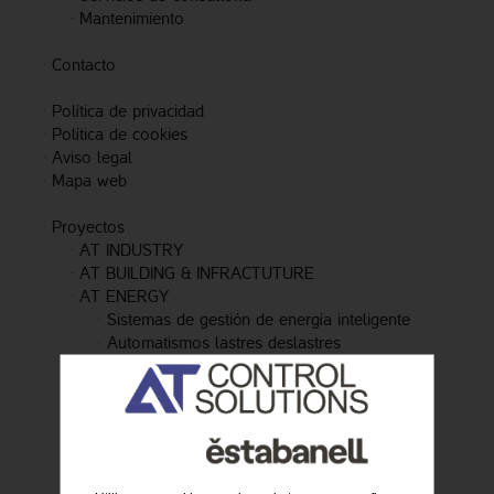
·
Mantenimiento
·
Contacto
·
Política de privacidad
·
Política de cookies
·
Aviso legal
·
Mapa web
·
Proyectos
·
AT INDUSTRY
·
AT BUILDING & INFRACTUTURE
·
AT ENERGY
·
Sistemas de gestión de energía inteligente
·
Automatismos lastres deslastres
·
Software de gestión energética
·
Sistemas de recarga de vehículos
·
Sistemas de generación energética
·
Energía (Smart Grid)
·
Sistemas de generación energética
·
AT SMART CITIES