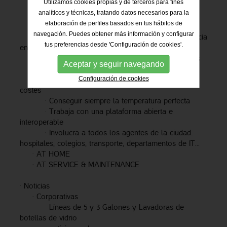
Utilizamos cookies propias y de terceros para fines
·
Mejora la calidad de vida de los ciudadanos
analíticos y técnicas, tratando datos necesarios para la
·
Aumenta la eficiencia y sostenibilidad
elaboración de perfiles basados en tus hábitos de
·
Facilita la gestión y el gobierno de la ciudad
navegación. Puedes obtener más información y configurar
·
Mejora ahorro energético, mejoras de eficiencia
tus preferencias desde 'Configuración de cookies'.
energética …etc.
·
Uso intuitivo y actualizaciones automatizadas
Aceptar y seguir navegando
·
Condiciones saludables dentro de tu hogar
Configuración de cookies
·
Mejorar la eficiencia mientras se reducen los
costes
·
Conseguir siempre la temperatura perfecta
·
Trabaja con una plataforma abierta e
interoperable
·
Involucra a todos los agentes de la ciudad:
hospitales, colegios, transporte, departamentos de IT...
·
AT HOME
·
AT SERVICE & MAINTENANCE
·
Noticias
·
Corporativas
·
Líneas de 5 y 3 Galones y Lavadoras de
botellas de vidrio